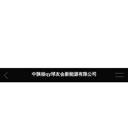
纪检事情
群团事情
设备制造
车间展示
空气源热泵系列
地源热泵系列
国际相助
工程项目
通知通告
日常通告
招投标通告
中陕核qy球友会新能源有限公司
设备制造
车间展示
空气源热泵系列
地源热泵系列